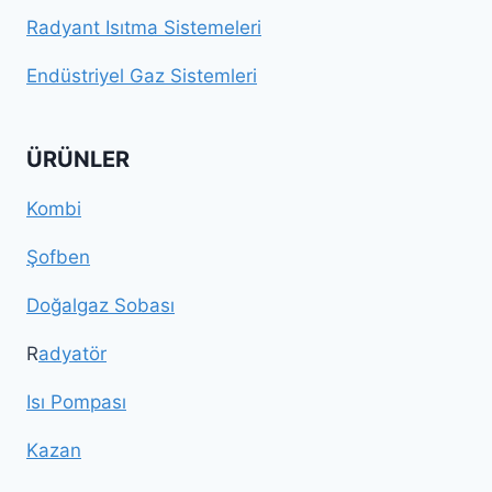
Radyant Isıtma Sistemeleri
Endüstriyel Gaz Sistemleri
ÜRÜNLER
Kombi
Şofben
Doğalgaz Sobası
R
adyatör
Isı Pompası
Kazan