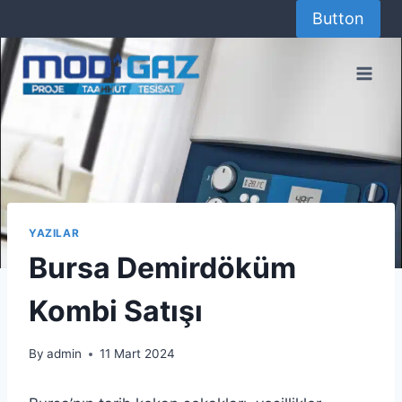
Skip
Button
to
content
YAZILAR
Bursa Demirdöküm
Kombi Satışı
By
admin
11 Mart 2024