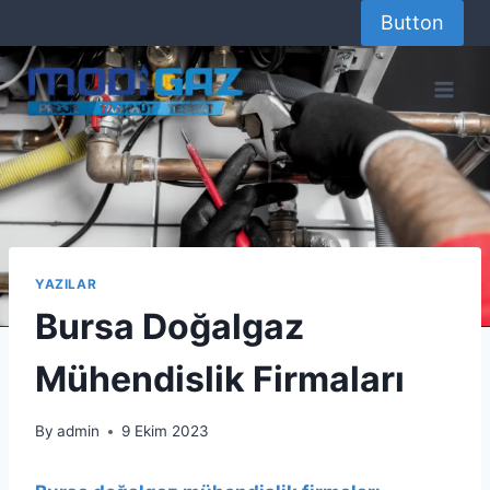
Skip
Button
to
content
YAZILAR
Bursa Doğalgaz
Mühendislik Firmaları
By
admin
9 Ekim 2023