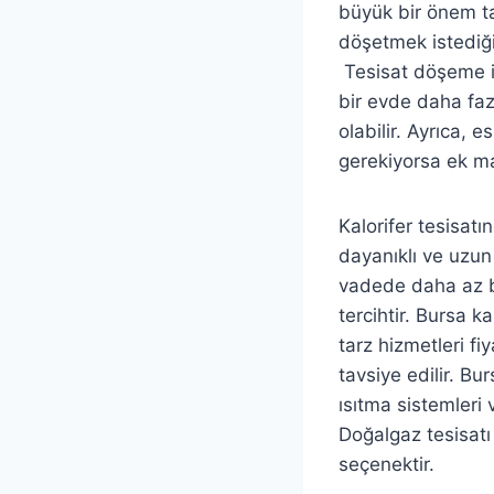
büyük bir önem taş
döşetmek istediğin
Tesisat döşeme iş
bir evde daha faz
olabilir. Ayrıca,
gerekiyorsa ek mal
Kalorifer tesisatı
dayanıklı ve uzun
vadede daha az ba
tercihtir. Bursa k
tarz hizmetleri f
tavsiye edilir. Bu
ısıtma sistemleri 
Doğalgaz tesisatı
seçenektir.