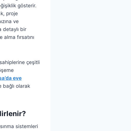
işiklik gösterir.
k, proje
hızına ve
 detaylı bir
e alma fırsatını
ahiplerine çeşitli
döşeme
sa’da eve
e bağlı olarak
irlenir?
ısınma sistemleri