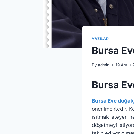
YAZILAR
Bursa Ev
By
admin
19 Aralık
Bursa Ev
Bursa Eve doğalg
önerilmektedir. Ko
ısıtmak isteyen 
döşetmeyi istiyor
takip ediyor olma