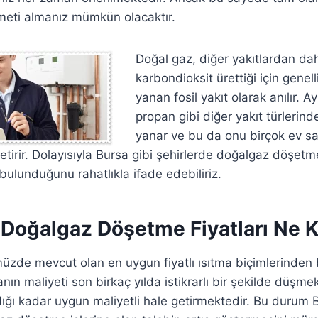
zmeti almanız mümkün olacaktır.
Doğal gaz, diğer yakıtlardan da
karbondioksit ürettiği için genel
yanan fosil yakıt olarak anılır. A
propan gibi diğer yakıt türlerin
yanar ve bu da onu birçok ev sah
getirir. Dolayısıyla Bursa gibi şehirlerde doğalgaz döşe
bulunduğunu rahatlıkla ifade edebiliriz.
 Doğalgaz Döşetme Fiyatları Ne 
zde mevcut olan en uygun fiyatlı ısıtma biçimlerinden bir
nın maliyeti son birkaç yılda istikrarlı bir şekilde düşme
dığı kadar uygun maliyetli hale getirmektedir. Bu durum 