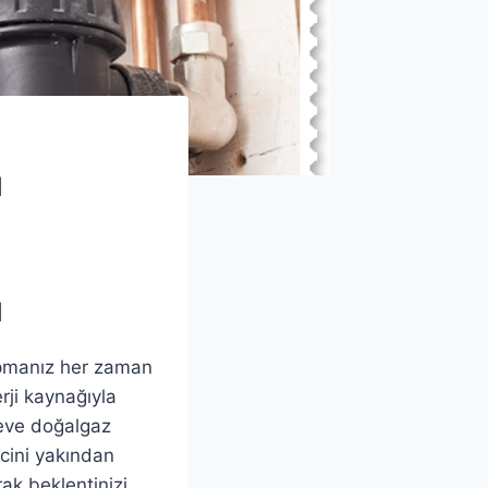
ı
ı
apmanız her zaman
rji kaynağıyla
 eve doğalgaz
ecini yakından
ak beklentinizi