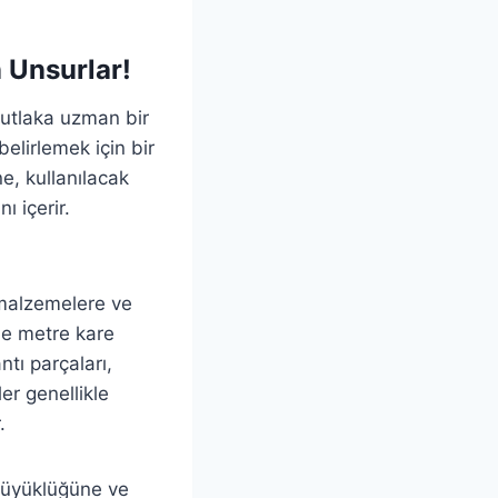
 Unsurlar!
utlaka uzman bir
elirlemek için bir
e, kullanılacak
ı içerir.
 malzemelere ve
kle metre kare
ntı parçaları,
ler genellikle
.
büyüklüğüne ve