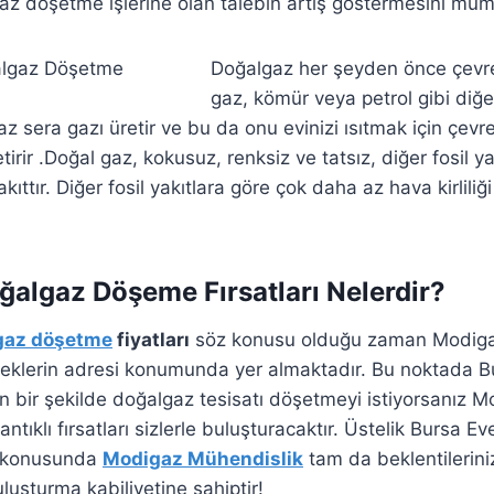
az döşetme işlerine olan talebin artış göstermesini müm
Doğalgaz her şeyden önce çevr
gaz, kömür veya petrol gibi diğer
z sera gazı üretir ve bu da onu evinizi ısıtmak için çevr
irir .Doğal gaz, kokusuz, renksiz ve tatsız, diğer fosil 
kıttır. Diğer fosil yakıtlara göre çok daha az hava kirliliğ
algaz Döşeme Fırsatları Nelerdir?
gaz döşetme
fiyatları
söz konusu olduğu zaman Modiga
lerin adresi konumunda yer almaktadır. Bu noktada 
 bir şekilde doğalgaz tesisatı döşetmeyi istiyorsanız M
tıklı fırsatları sizlerle buluşturacaktır. Üstelik Bursa E
ı konusunda
Modigaz Mühendislik
tam da beklentileriniz
uluşturma kabiliyetine sahiptir!