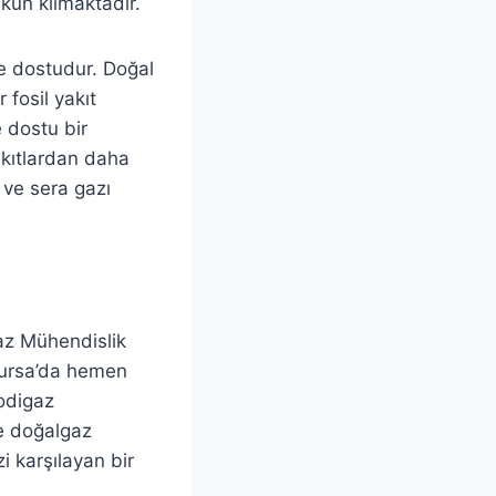
kün kılmaktadır.
e dostudur. Doğal
 fosil yakıt
e dostu bir
yakıtlardan daha
i ve sera gazı
z Mühendislik
Bursa’da hemen
odigaz
ve doğalgaz
i karşılayan bir