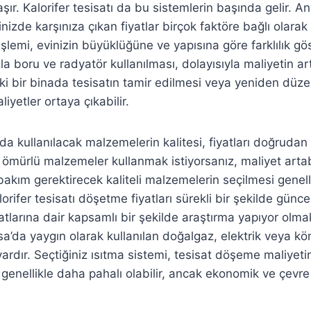
ır. Kalorifer tesisatı da bu sistemlerin başında gelir. An
izde karşınıza çıkan fiyatlar birçok faktöre bağlı olarak 
lemi, evinizin büyüklüğüne ve yapısına göre farklılık gös
la boru ve radyatör kullanılması, dolayısıyla maliyetin 
 eski bir binada tesisatın tamir edilmesi veya yeniden dü
iyetler ortaya çıkabilir.
nda kullanılacak malzemelerin kalitesi, fiyatları doğrudan
 ömürlü malzemeler kullanmak istiyorsanız, maliyet artab
kım gerektirecek kaliteli malzemelerin seçilmesi genellik
alorifer tesisatı döşetme fiyatları sürekli bir şekilde günc
iyatlarına dair kapsamlı bir şekilde araştırma yapıyor ol
rsa’da yaygın olarak kullanılan doğalgaz, elektrik veya köm
vardır. Seçtiğiniz ısıtma sistemi, tesisat döşeme maliyetini
 genellikle daha pahalı olabilir, ancak ekonomik ve çevre