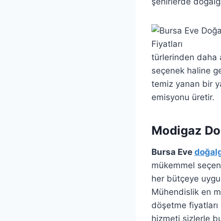
şehirlerde doğalg
türlerinden daha a
seçenek haline get
temiz yanan bir ya
emisyonu üretir.
Modigaz Doğ
Bursa Eve
doğal
mükemmel seçenek
her bütçeye uygun
Mühendislik en man
döşetme fiyatlar
hizmeti sizlerle b