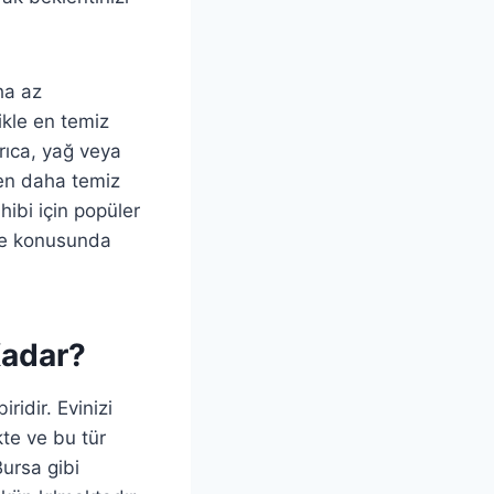
ha az
likle en temiz
yrıca, yağ veya
den daha temiz
ibi için popüler
tme konusunda
Kadar?
idir. Evinizi
kte ve bu tür
Bursa gibi