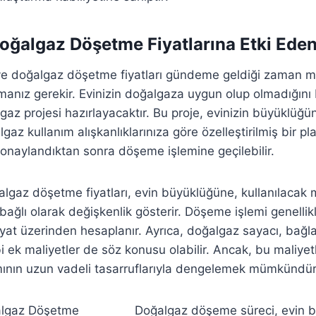
oğalgaz Döşetme Fiyatlarına Etki Eden
eve doğalgaz döşetme fiyatları gündeme geldiği zaman m
lmanız gerekir. Evinizin doğalgaza uygun olup olmadığını b
gaz projesi hazırlayacaktır. Bu proje, evinizin büyüklüğün
az kullanım alışkanlıklarınıza göre özelleştirilmiş bir plan
 onaylandıktan sonra döşeme işlemine geçilebilir.
lgaz döşetme fiyatları, evin büyüklüğüne, kullanılacak
 bağlı olarak değişkenlik gösterir. Döşeme işlemi genelli
iyat üzerinden hesaplanır. Ayrıca, doğalgaz sayacı, bağla
gibi ek maliyetler de söz konusu olabilir. Ancak, bu maliyet
mının uzun vadeli tasarruflarıyla dengelemek mümkündür
Doğalgaz döşeme süreci, evin 