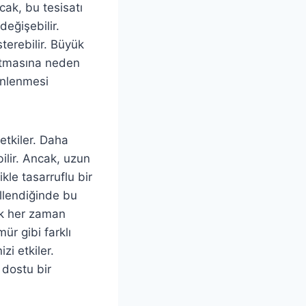
cak, bu tesisatı
değişebilir.
terebilir. Büyük
artmasına neden
zenlenmesi
 etkiler. Daha
ilir. Ancak, uzun
le tasarruflu bir
ellendiğinde bu
mak her zaman
ür gibi farklı
zi etkiler.
 dostu bir