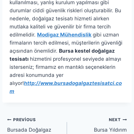
kullanılması, yanlış kurulum yapılması gibi
durumlar ciddi güvenlik riskleri oluşturabilir. Bu
nedenle, doğalgaz tesisatı hizmeti alırken
mutlaka kaliteli ve güvenilir bir firma tercih
edilmelidir.
Modigaz Mühendislik
gibi uzman
firmaların tercih edilmesi, müşterilerin güvenliği
açısından önemlidir.
Bursa kestel doğalgaz
tesisatı
hizmetini profesyonel seviyede almayı
isterseniz; firmamız en mantıklı seçeneklerin
adresi konumunda yer
alıyor!
http://www.bursadogalgaztesisatci.co
m
Yazı
PREVIOUS
NEXT
Bursada Doğalgaz
Bursa Yıldırım
gezinmesi