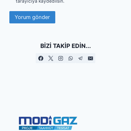
tarayıcıya kaydedilsin.
BIZI TAKIP EDIN...