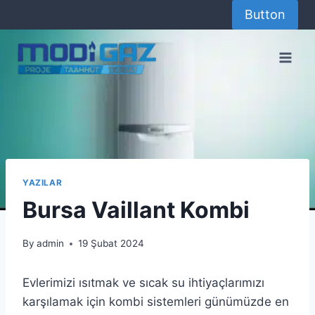
Skip
Button
to
content
YAZILAR
Bursa Vaillant Kombi
By
admin
19 Şubat 2024
Evlerimizi ısıtmak ve sıcak su ihtiyaçlarımızı
karşılamak için kombi sistemleri günümüzde en