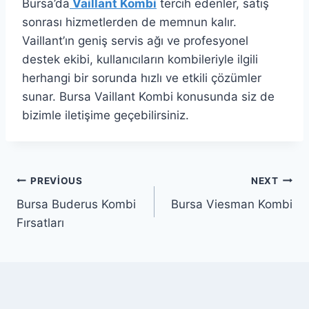
Bursa’da
Vaillant Kombi
tercih edenler, satış
sonrası hizmetlerden de memnun kalır.
Vaillant’ın geniş servis ağı ve profesyonel
destek ekibi, kullanıcıların kombileriyle ilgili
herhangi bir sorunda hızlı ve etkili çözümler
sunar. Bursa Vaillant Kombi konusunda siz de
bizimle iletişime geçebilirsiniz.
Yazı
PREVIOUS
NEXT
Bursa Buderus Kombi
Bursa Viesman Kombi
gezinmesi
Fırsatları