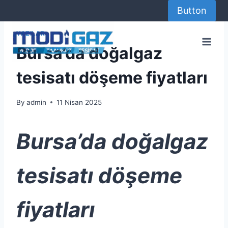
Skip
Button
to
content
YAZILAR
Bursa’da doğalgaz
tesisatı döşeme fiyatları
By
admin
11 Nisan 2025
Bursa’da
doğalgaz
tesisatı döşeme
fiyatları