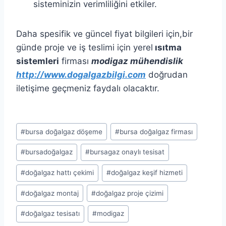
sisteminizin verimliliğini etkiler.​
Daha spesifik ve güncel fiyat bilgileri için,bir
günde proje ve iş teslimi için yerel
ısıtma
sistemleri
firması
modigaz mühendislik
http://www.dogalgazbilgi.com
doğrudan
iletişime geçmeniz faydalı olacaktır.
Post
#
bursa doğalgaz döşeme
#
bursa doğalgaz firması
Tags:
#
bursadoğalgaz
#
bursagaz onaylı tesisat
#
doğalgaz hattı çekimi
#
doğalgaz keşif hizmeti
#
doğalgaz montaj
#
doğalgaz proje çizimi
#
doğalgaz tesisatı
#
modigaz