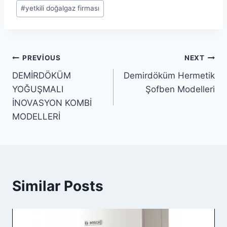
#
yetkili doğalgaz firması
Yazı
PREVIOUS
NEXT
DEMİRDÖKÜM
Demirdöküm Hermetik
gezinmesi
YOĞUŞMALI
Şofben Modelleri
İNOVASYON KOMBİ
MODELLERİ
Similar Posts