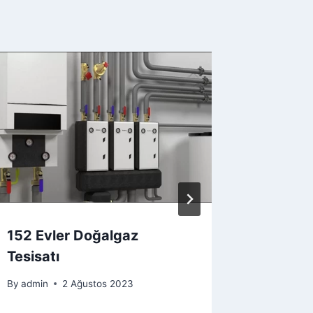
Bursa 
Döşeme
By
admin
152 Evler Doğalgaz
Tesisatı
By
admin
2 Ağustos 2023