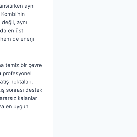
ansıtırken aynı
n Kombi’nin
değil, aynı
nda en üst
 hem de enerji
ha temiz bir çevre
ı
profesyonel
tış noktaları,
ış sonrası destek
rarsız kalanlar
ıza en uygun