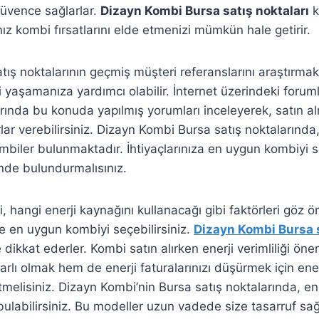
üvence sağlarlar.
Dizayn Kombi Bursa satış noktaları
k
z kombi fırsatlarını elde etmenizi mümkün hale getirir.
atış noktalarının geçmiş müşteri referanslarını araştırmak, 
i yaşamanıza yardımcı olabilir. İnternet üzerindeki foru
ında bu konuda yapılmış yorumları inceleyerek, satın a
rlar verebilirsiniz. Dizayn Kombi Bursa satış noktalarında,
ombiler bulunmaktadır. İhtiyaçlarınıza en uygun kombiyi 
ünde bulundurmalısınız.
 mi, hangi enerji kaynağını kullanacağı gibi faktörleri göz 
e en uygun kombiyi seçebilirsiniz.
Dizayn Kombi Bursa s
e dikkat ederler. Kombi satın alırken enerji verimliliği öne
lı olmak hem de enerji faturalarınızı düşürmek için enerj
tmelisiniz. Dizayn Kombi’nin Bursa satış noktalarında, ener
ulabilirsiniz. Bu modeller uzun vadede size tasarruf sağ