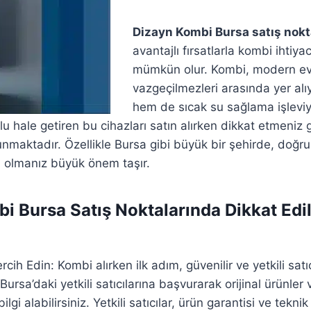
Dizayn Kombi Bursa satış nokt
avantajlı fırsatlarla kombi ihtiya
mümkün olur. Kombi, modern ev
vazgeçilmezleri arasında yer alı
hem de sıcak su sağlama işlevi
rlu hale getiren bu cihazları satın alırken dikkat etmeniz
nmaktadır. Özellikle Bursa gibi büyük bir şehirde, doğru
li olmanız büyük önem taşır.
i Bursa Satış Noktalarında Dikkat Edi
Tercih Edin: Kombi alırken ilk adım, güvenilir ve yetkili satıc
ursa’daki yetkili satıcılarına başvurarak orijinal ürünler 
gi alabilirsiniz. Yetkili satıcılar, ürün garantisi ve tekni