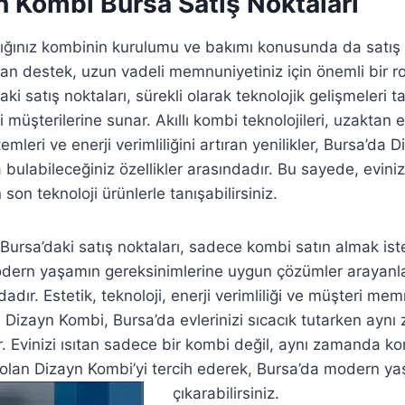
n Kombi Bursa Satış Noktaları
ldığınız kombinin kurulumu ve bakımı konusunda da satış 
an destek, uzun vadeli memnuniyetiniz için önemli bir ro
ki satış noktaları, sürekli olarak teknolojik gelişmeleri 
i müşterilerine sunar. Akıllı kombi teknolojileri, uzaktan 
emleri ve enerji verimliliğini artıran yenilikler, Bursa’da 
a bulabileceğiniz özellikler arasındadır. Bu sayede, evini
 son teknoloji ürünlerle tanışabilirsiniz.
Bursa’daki satış noktaları, sadece kombi satın almak iste
ern yaşamın gereksinimlerine uygun çözümler arayanlar
ır. Estetik, teknoloji, enerji verimliliği ve müşteri mem
a Dizayn Kombi, Bursa’da evlerinizi sıcacık tutarken ay
rır. Evinizi ısıtan sadece bir kombi değil, aynı zamanda k
 olan Dizayn Kombi’yi tercih ederek, Bursa’da modern ya
çıkarabilirsiniz.