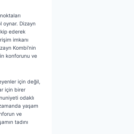
noktaları
l oynar. Dizayn
takip ederek
erişim imkanı
Dizayn Kombi’nin
zin konforunu ve
yenler için değil,
 için birer
nuniyeti odaklı
nı zamanda yaşam
onforun ve
şamın tadını