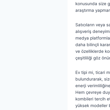
konusunda size g
araştırma yapmanı
Satıcıların veya s
alışveriş deneyim
medya platformlar
daha bilinçli kara
ve özelliklerde k
çeşitliliği göz ön
Ev tipi mi, ticari
bulundurarak, siz
enerji verimliliğin
Hem çevreye duyar
kombileri tercih e
yüksek modeller b