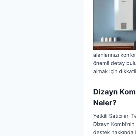
alanlarınızı konfo
önemli detay bulu
almak için dikkat
Dizayn Komb
Neler?
Yetkili Satıcıları 
Dizayn Kombi’nin B
destek hakkında bil