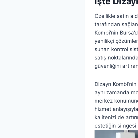
İşte Dizay
Özellikle satın a
tarafından sağlan
Kombi’nin Bursa’da
yenilikçi çözümler
sunan kontrol sist
satış noktalarınd
güvenliğini artıran
Dizayn Kombi’nin 
aynı zamanda mod
merkez konumundad
hizmet anlayışıyl
kalitenizi de artı
estetiğin simgesi