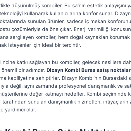
izlikle düşünülmüş kombiler, Bursa’nın estetik anlayışını y
knolojiyi kullanarak kullanıcılarına konfor sunar. Dizay
noktalarında sunulan ürünler, sadece iç mekan konforunu 
tu çözümleriyle de öne çıkar. Enerji verimliliği konusu
ans sergileyen kombiler, hem doğal kaynakları korumak
ak isteyenler için ideal bir tercihtir.
ilincine katkı sağlayan bu kombiler, gelecek nesillere da
 önemli bir adımdır.
Dizayn Kombi Bursa satış noktalar
 kabiliyetine sahiptirler. Dizayn Kombi’nin Bursa’daki sa
ıyla değil, aynı zamanda profesyonel danışmanlık ve sat
müşterilerine değer katmayı hedefler. Kombi seçiminde ka
r tarafından sunulan danışmanlık hizmetleri, ihtiyaçların
 yardımcı olur.