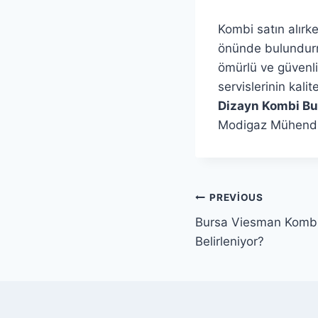
Kombi satın alırk
önünde bulundurma
ömürlü ve güvenli 
servislerinin kali
Dizayn Kombi Bur
Modigaz Mühendisl
Yazı
PREVIOUS
Bursa Viesman Kombi 
gezinmesi
Belirleniyor?