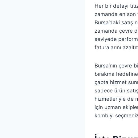
Her bir detayı tit
zamanda en son te
Bursa’daki satış 
zamanda çevre dos
seviyede perform
faturalarını azaltm
Bursa’nın çevre b
bırakma hedefine
çapta hizmet sunma
sadece ürün satış
hizmetleriyle de 
için uzman ekiple
kombiyi seçmenize