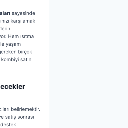
aları
sayesinde
cınızı karşılamak
lerin
yor. Hem ısıtma
yle yaşam
 gereken birçok
 kombiyi satın
lecekler
ıları belirlemektir.
ve satış sonrası
k destek