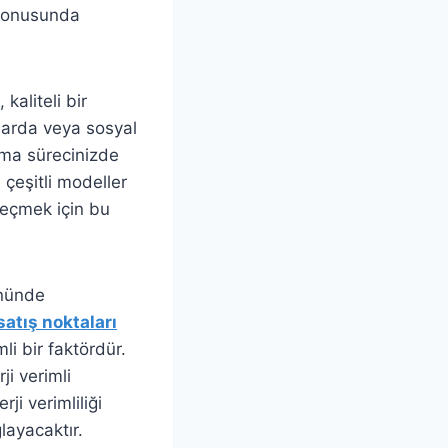
onusunda
kaliteli bir
mlarda veya sosyal
lma sürecinizde
 çeşitli modeller
seçmek için bu
önünde
atış noktaları
mli bir faktördür.
i verimli
ji verimliliği
layacaktır.