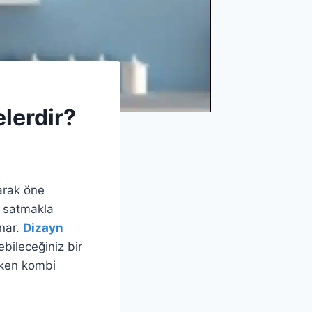
lerdir?
larak öne
ü satmakla
unar.
Dizayn
ebileceğiniz bir
eken kombi