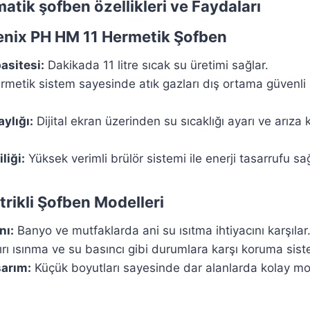
atik şofben özellikleri ve Faydaları
enix PH HM 11 Hermetik Şofben
asitesi:
Dakikada 11 litre sıcak su üretimi sağlar.
metik sistem sayesinde atık gazları dış ortama güvenli b
ylığı:
Dijital ekran üzerinden su sıcaklığı ayarı ve arıza
liği:
Yüksek verimli brülör sistemi ile enerji tasarrufu sağl
trikli Şofben Modelleri
nı:
Banyo ve mutfaklarda ani su ısıtma ihtiyacını karşılar
rı ısınma ve su basıncı gibi durumlara karşı koruma sist
arım:
Küçük boyutları sayesinde dar alanlarda kolay mo