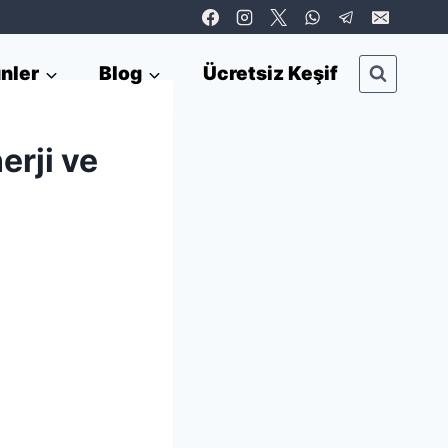
nler
Blog
Ücretsiz Keşif
erji ve