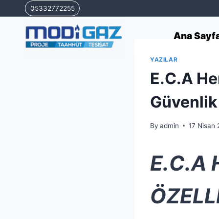
Skip
05332772255
to
content
Ana Sayf
YAZILAR
E.C.A Her
Güvenlik
By
admin
17 Nisan
E.C.A
ÖZELLİ