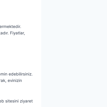
termektedir.
dır. Fiyatlar,
min edebilirsiniz.
rak, evinizin
b sitesini ziyaret