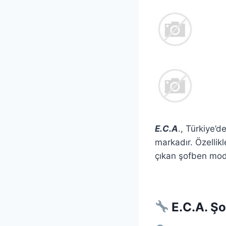
E.C.A
., Türkiye’d
markadır. Özellikl
çıkan şofben model
E.C.A. Şo