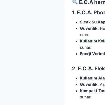
E.C.A herm
1.
E.C.A. Pho
Sıcak Su Kap
Güvenlik:
Her
eder.
Kullanım Kola
sunar.
Enerji Verimli
2.
E.C.A. Elek
Kullanım Ala
Güvenlik:
Aşı
Kompakt Tas
sunar.​