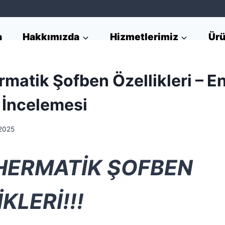
a
Hakkımızda
Hizmetlerimiz
Ürü
matik Şofben Özellikleri – En
 İncelemesi
 2025
 HERMATİK ŞOFBEN
KLERİ!!!