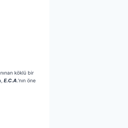
nınan köklü bir
a,
E.C.A
.’nın öne