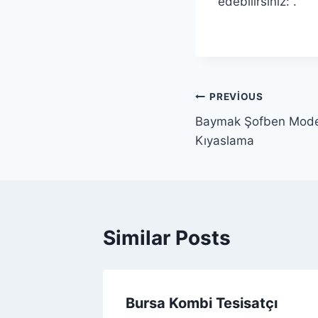
edebilirsiniz: .​
Yazı
PREVIOUS
Baymak Şofben Modelle
gezinmesi
Kıyaslama
Similar Posts
algaz
Bursa Kombi Tesisatçı