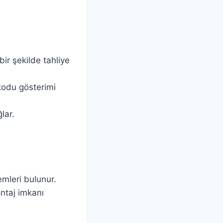
ir şekilde tahliye
 kodu gösterimi
ar.​
.
emleri bulunur.
ntaj imkanı