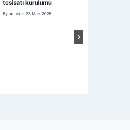
tesisatı kurulumu
By
admin
23 Mart 2025
Osmang
Tesisat
By
admin