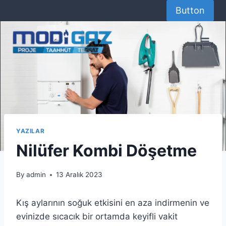
Skip
Button
to
content
YAZILAR
Nilüfer Kombi Döşetme
By
admin
13 Aralık 2023
Kış aylarının soğuk etkisini en aza indirmenin ve
evinizde sıcacık bir ortamda keyifli vakit