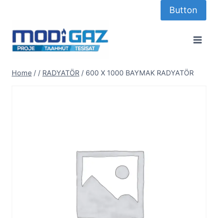
Skip
Button
to
content
Home
/
/
RADYATÖR
/
600 X 1000 BAYMAK RADYATÖR