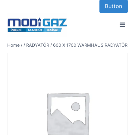
Skip
Button
to
content
Home
/
/
RADYATÖR
/
600 X 1700 WARMHAUS RADYATÖR