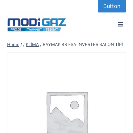
Skip
Button
to
content
Home
/
/
KLİMA
/
BAYMAK 48 FSA İNVERTER SALON TİPİ