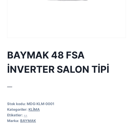
BAYMAK 48 FSA
İNVERTER SALON TİPİ
—
Stok kodu:
MDG:KLM:0001
Kategoriler:
KLİMA
Etiketler:
--
Marka:
BAYMAK