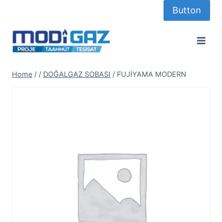
Skip
Button
to
content
Home
/
/
DOĞALGAZ SOBASI
/
FUJİYAMA MODERN