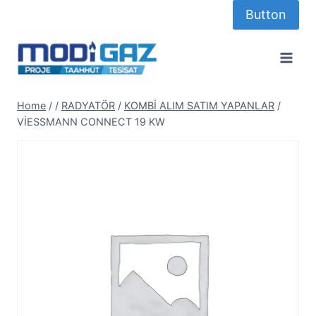
Skip
Button
to
content
Home
/
/
RADYATÖR
/
KOMBİ ALIM SATIM YAPANLAR
/
VİESSMANN CONNECT 19 KW