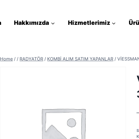
a
Hakkımızda
Hizmetlerimiz
Ürü
Home
/
/
RADYATÖR
/
KOMBİ ALIM SATIM YAPANLAR
/
VİESSMA
S
K