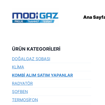
Skip
05332772255
to
content
Ana Sayf
ÜRÜN KATEGORILERI
DOĞALGAZ SOBASI
KLİMA
KOMBİ ALIM SATIM YAPANLAR
RADYATÖR
ŞOFBEN
TERMOSİFON