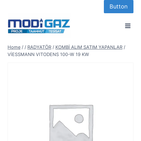
Skip
Button
to
content
Home
/
/
RADYATÖR
/
KOMBİ ALIM SATIM YAPANLAR
/
VİESSMANN VITODENS 100-W 19 KW