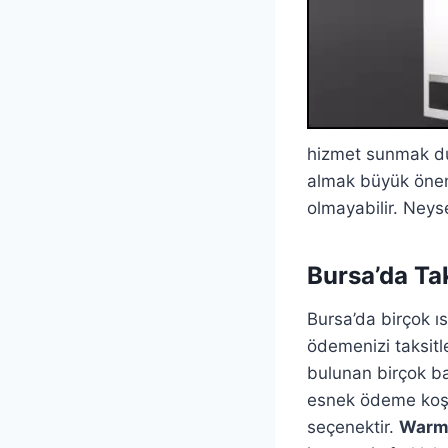
hizmet sunmak du
almak büyük önem
olmayabilir. Neys
Bursa’da Ta
Bursa’da birçok ıs
ödemenizi taksitl
bulunan birçok ban
esnek ödeme koşull
seçenektir.
Warmh