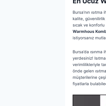
En Ucuz W
Bursa’nın ısıtma 
kalite, güvenilirl
sıcak ve konforlu
Warmhous Kombi 
istiyorsanız mutla
Bursa’da ısınma i
yerdesiniz! Isıt
verimlilikleriyle 
önde gelen ısıtma
müşterilerine çe
fiyatlarla bulabi