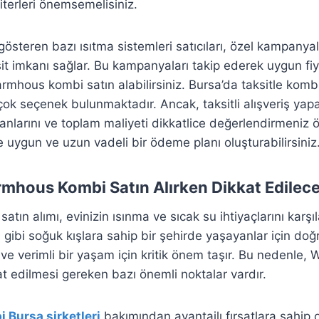
kriterleri önemsemelisiniz.
 gösteren bazı ısıtma sistemleri satıcıları, özel kampany
it imkanı sağlar. Bu kampanyaları takip ederek uygun fiya
rmhous kombi satın alabilirsiniz. Bursa’da taksitle komb
irçok seçenek bulunmaktadır. Ancak, taksitli alışveriş y
oranlarını ve toplam maliyeti dikkatlice değerlendirmeniz 
e uygun ve uzun vadeli bir ödeme planı oluşturabilirsiniz
mhous Kombi Satın Alırken Dikkat Edilece
 satın alımı, evinizin ısınma ve sıcak su ihtiyaçlarını karş
a gibi soğuk kışlara sahip bir şehirde yaşayanlar için do
ve verimli bir yaşam için kritik önem taşır. Bu nedenle
at edilmesi gereken bazı önemli noktalar vardır.
Bursa şirketleri
bakımından avantajlı fırsatlara sahip 