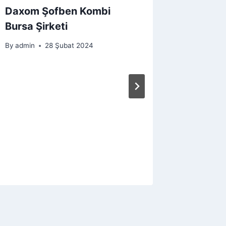
Daxom Şofben Kombi
Bursa Şirketi
By
admin
28 Şubat 2024
Bursa 
Fırsatla
By
admin