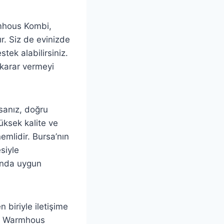
armhous Kombi,
ır. Siz de evinizde
ek alabilirsiniz.
 karar vermeyi
sanız, doğru
ksek kalite ve
emlidir. Bursa’nın
siyle
sında uygun
 biriyle iletişime
un Warmhous