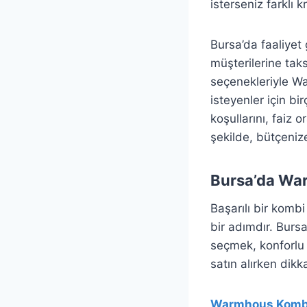
isterseniz farklı 
Bursa’da faaliyet
müşterilerine taks
seçenekleriyle Wa
isteyenler için b
koşullarını, faiz 
şekilde, bütçeniz
Bursa’da War
Başarılı bir kombi
bir adımdır. Burs
seçmek, konforlu 
satın alırken dikk
Warmhous Kombi 