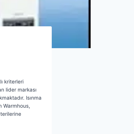
 kriterleri
an lider markası
ıkmaktadır. Isınma
tan Warmhous,
erilerine