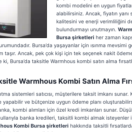
kombi modelini en uygun fiyatlar
alabilirsiniz. Ancak, fiyatın yanı
kalitesini ve enerji verimliliğini
bulundurmayı unutmayın.
Warm
Bursa şirketleri
her zaman kaps
rumundadır. Bursa’da yaşayanlar için ısınma mevsimi g
 taşır. Ancak, pek çok kişi için tek seçenek nakit öde
e ki, Bursa’da taksitle Warmhous kombi satın alma fırsatl
ksitle Warmhous Kombi Satın Alma Fırs
ıtma sistemleri satıcısı, müşterilere taksit imkanı sunar.
e yapabilir ve bütçenize uygun ödeme planı oluşturabilirs
ka, kombi alımları için özel kredi imkanları sunar. Düşük
arıyla banka kredileri, taksitli kombi almak isteyenler iç
ous Kombi Bursa şirketleri
hakkında taksitli fırsatlar