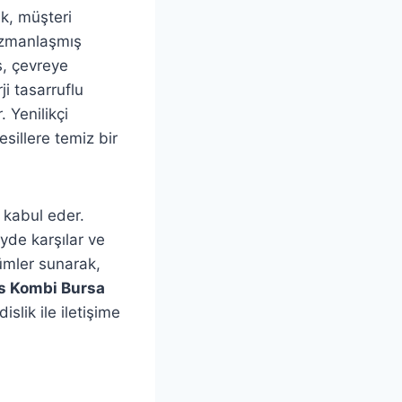
k, müşteri
uzmanlaşmış
s, çevreye
ji tasarruflu
 Yenilikçi
esillere temiz bir
 kabul eder.
yde karşılar ve
zümler sunarak,
 Kombi Bursa
lik ile iletişime