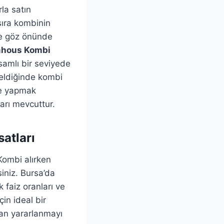
la satın
 sıra kombinin
 de göz önünde
hous Kombi
amlı bir seviyede
eldiğinde kombi
me yapmak
arı mevcuttur.
atları
 Kombi alırken
iniz. Bursa’da
 faiz oranları ve
in ideal bir
dan yararlanmayı