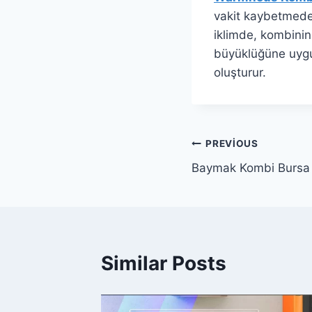
vakit kaybetmeden
iklimde, kombinin 
büyüklüğüne uygun
oluşturur.
Yazı
PREVIOUS
Baymak Kombi Bursa Ş
gezinmesi
Similar Posts