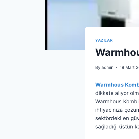
YAZILAR
Warmhous
By
admin
18 Mart 
Warmhous Kombi 
dikkate alıyor ol
Warmhous Kombi, k
ihtiyacınıza çöz
sektördeki en güv
sağladığı üstün ka