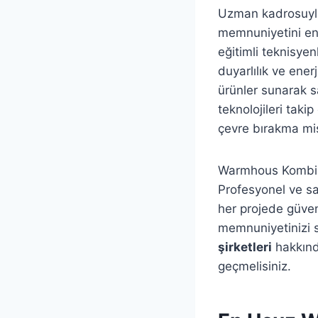
Uzman kadrosuyla
memnuniyetini en 
eğitimli teknisye
duyarlılık ve ener
ürünler sunarak s
teknolojileri taki
çevre bırakma mi
Warmhous Kombi B
Profesyonel ve sa
her projede güven
memnuniyetinizi s
şirketleri
hakkında
geçmelisiniz.