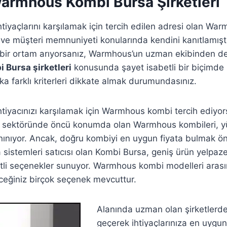
armhous Kombi Bursa Şirketleri
ihtiyaçlarını karşılamak için tercih edilen adresi olan W
ik ve müşteri memnuniyeti konularında kendini kanıtlamışt
 bir ortam arıyorsanız, Warmhous’un uzman ekibinden dest
Bursa şirketleri
konusunda şayet isabetli bir biçimde
ka farklı kriterleri dikkate almak durumundasınız.
htiyacınızı karşılamak için Warmhous kombi tercih ediyor
ma sektöründe öncü konumda olan Warmhous kombileri, yü
tanınıyor. Ancak, doğru kombiyi en uygun fiyata bulmak ön
 sistemleri satıcısı olan Kombi Bursa, geniş ürün yelpaze
şitli seçenekler sunuyor. Warmhous kombi modelleri ara
leceğiniz birçok seçenek mevcuttur.
Alanında uzman olan şirketlerden
geçerek ihtiyaçlarınıza en uyg