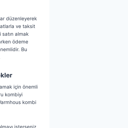
alar düzenleyerek
tlarla ve taksit
i satın almak
aparken ödeme
önemlidir. Bu
.
kler
ılamak için önemli
ğru kombiyi
, Warmhous kombi
olmayı isterseniz