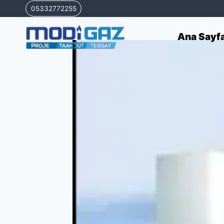
Skip
05332772255
to
content
Ana Sayf