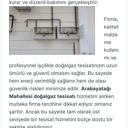
kurar ve düzenli bakımını gerçekleştirir.
Firma,
kaliteli
malze
me
kullanı
mı ve
profesyonel işçilikle doğalgaz tesisatınızın uzun
ömürlü ve güvenli olmasını sağlar. Bu sayede
hem enerji verimliliği sağlanır hem de olası
güvenlik riskleri minimize edilir.
Arabayatağı
Mahallesi doğalgaz tesisatı
hizmetini alırken
mutlaka firma tercihine dikkat ediyor olmanız
şarttır. Ancak bu sayede tam olarak üst
seviyede bir tesisat hizmetini bütçe dostu bir
şekilde alabilirsiniz.