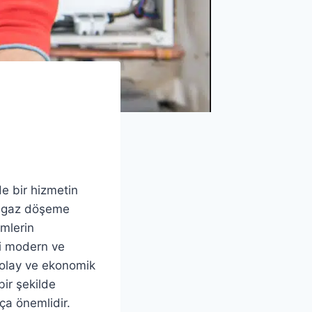
e bir hizmetin
ğalgaz döşeme
mlerin
zi modern ve
 kolay ve ekonomik
bir şekilde
kça önemlidir.