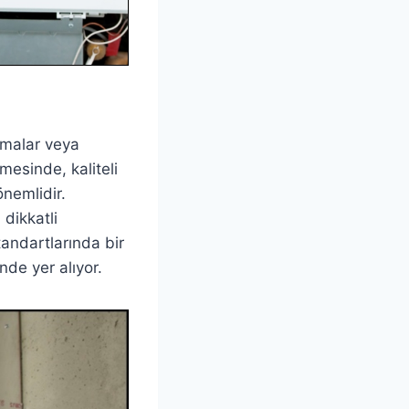
lamalar veya
mesinde, kaliteli
önemlidir.
dikkatli
andartlarında bir
de yer alıyor.