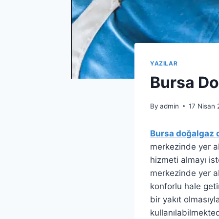
YAZILAR
Bursa D
By
admin
17 Nisan
Bursa doğalgaz
merkezinde yer al
hizmeti almayı is
merkezinde yer al
konforlu hale get
bir yakıt olmasıyla
kullanılabilmekted