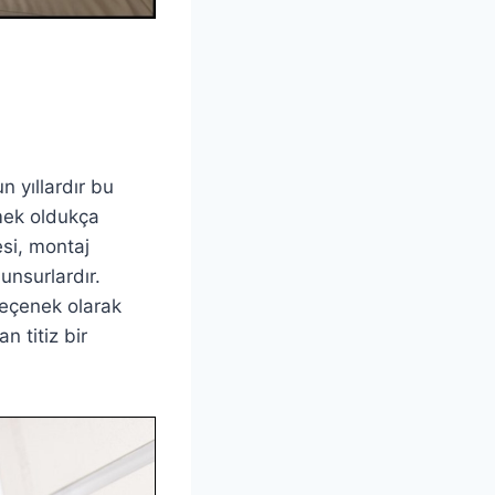
n yıllardır bu
emek oldukça
esi, montaj
 unsurlardır.
eçenek olarak
n titiz bir