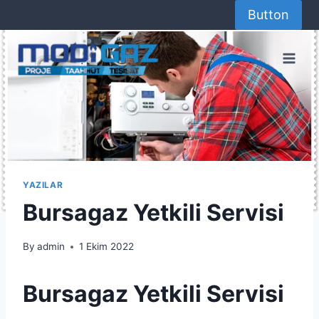
Skip
Button
to
content
YAZILAR
Bursagaz Yetkili Servisi
By
admin
1 Ekim 2022
Bursagaz Yetkili Servisi