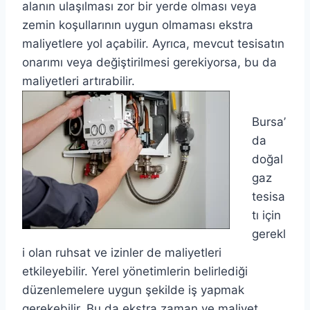
alanın ulaşılması zor bir yerde olması veya
zemin koşullarının uygun olmaması ekstra
maliyetlere yol açabilir. Ayrıca, mevcut tesisatın
onarımı veya değiştirilmesi gerekiyorsa, bu da
maliyetleri artırabilir.
Bursa’
da
doğal
gaz
tesisa
tı için
gerekl
i olan ruhsat ve izinler de maliyetleri
etkileyebilir. Yerel yönetimlerin belirlediği
düzenlemelere uygun şekilde iş yapmak
gerekebilir. Bu da ekstra zaman ve maliyet