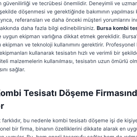
ın güvenilirliği ve tecrübesi önemlidir. Deneyimli ve uzma
 şekilde döşenmesi ve gerektiğinde bakımının yapılması
yrıca, referansları ve daha önceki müşteri yorumlarını i
hakkında daha fazla bilgi edinebilirsiniz.
Bursa kombi te
 uygun ekipman varlığına dikkat etmek gereklidir. Bursa
ekipman ve teknoloji kullanımını gerektirir. Profesyonel 
ekipmanları kullanarak tesisatın hızlı ve verimli bir şeki
liteli malzemelerin kullanılması, tesisatın uzun ömürlü ol
ını sağlar.
Kombi Tesisatı Döşeme Firmasında
r
 farklıdır, bu nedenle kombi tesisatı döşeme işi de kişi
yonel bir firma, binanın özelliklerini dikkate alarak en uy
 ve uygular. Bu, hem enerji tasarrufu sağlar hem de ısıtma 