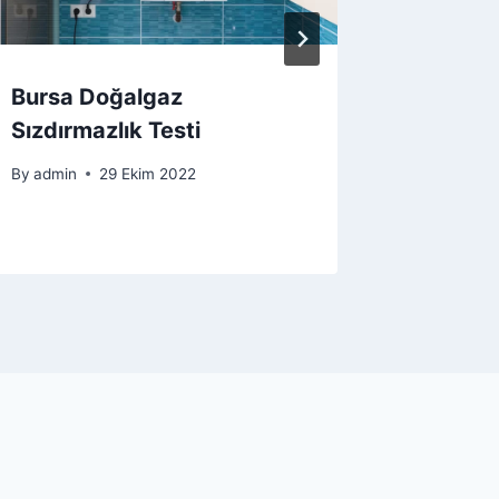
Bursa Doğalgaz
Bursa 
Sızdırmazlık Testi
Satışı
By
admin
29 Ekim 2022
By
admin