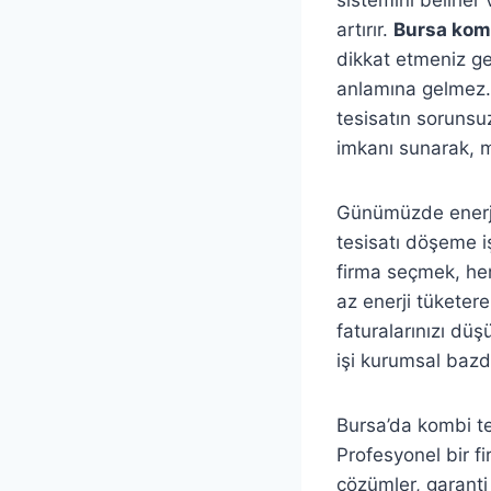
artırır.
Bursa komb
dikkat etmeniz ge
anlamına gelmez. 
tesisatın sorunsuz
imkanı sunarak, m
Günümüzde enerji 
tesisatı döşeme iş
firma seçmek, he
az enerji tüketer
faturalarınızı düş
işi kurumsal bazda
Bursa’da kombi tes
Profesyonel bir fi
çözümler, garanti 