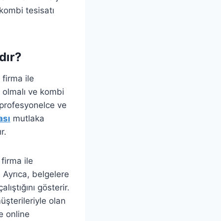
 kombi tesisatı
dır?
firma ile
 olmalı ve kombi
 profesyonelce ve
ası
mutlaka
r.
 firma ile
 Ayrıca, belgelere
lıştığını gösterir.
şterileriyle olan
ve online