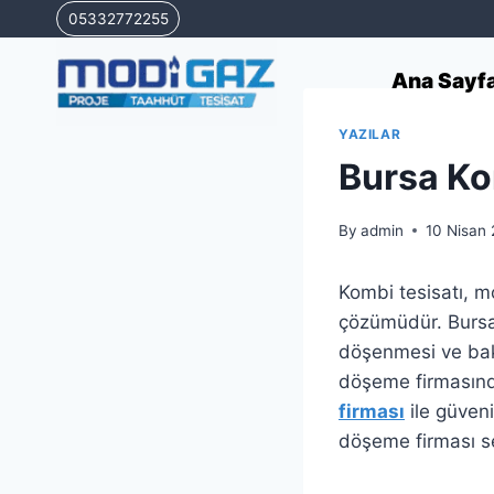
Skip
05332772255
to
content
Ana Sayf
YAZILAR
Bursa Ko
By
admin
10 Nisan
Kombi tesisatı, m
çözümüdür. Bursa 
döşenmesi ve bakı
döşeme firmasında
firması
ile güveni
döşeme firması se