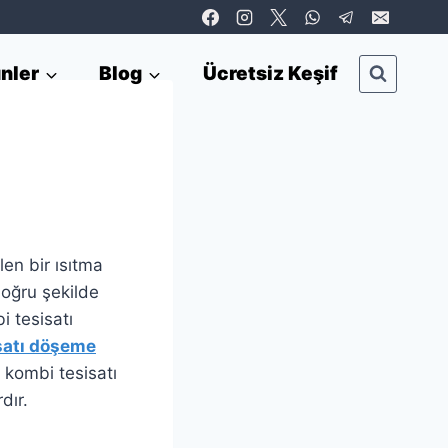
nler
Blog
Ücretsiz Keşif
len bir ısıtma
doğru şekilde
 tesisatı
satı döşeme
 kombi tesisatı
dır.