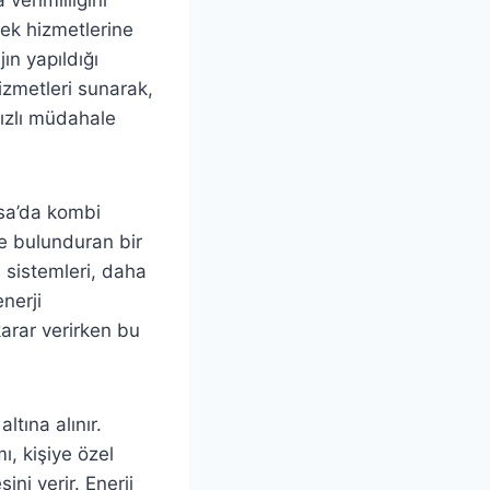
ek hizmetlerine
ın yapıldığı
izmetleri sunarak,
hızlı müdahale
rsa’da kombi
de bulunduran bir
sistemleri, daha
nerji
arar verirken bu
ltına alınır.
ı, kişiye özel
ni verir. Enerji