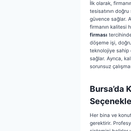
İlk olarak, firman
tesisatının doğru
güvence sağlar. A
firmanın kalitesi 
firması
tercihinde
döşeme işi, doğru 
teknolojiye sahip 
sağlar. Ayrıca, ka
sorunsuz çalışmas
Bursa’da 
Seçenekle
Her bina ve konut
gerektirir. Profes
sistemini belirler