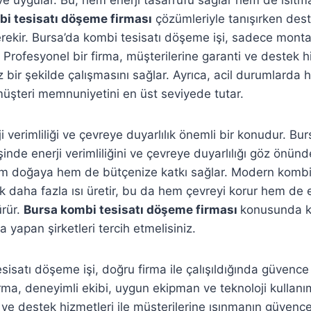
i tesisatı döşeme firması
çözümleriyle tanışırken dest
rekir. Bursa’da kombi tesisatı döşeme işi, sadece montaj
Profesyonel bir firma, müşterilerine garanti ve destek h
 bir şekilde çalışmasını sağlar. Ayrıca, acil durumlarda 
üşteri memnuniyetini en üst seviyede tutar.
verimliliği ve çevreye duyarlılık önemli bir konudur. Bu
inde enerji verimliliğini ve çevreye duyarlılığı göz önün
m doğaya hem de bütçenize katkı sağlar. Modern kombi 
ek daha fazla ısı üretir, bu da hem çevreyi korur hem de e
ürür.
Bursa kombi tesisatı döşeme firması
konusunda k
 yapan şirketleri tercih etmelisiniz.
isatı döşeme işi, doğru firma ile çalışıldığında güvence a
rma, deneyimli ekibi, uygun ekipman ve teknoloji kullanım
ve destek hizmetleri ile müşterilerine ısınmanın güvencesi