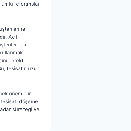
 Olumlu referanslar
şterilerine
ir. Acil
teriler için
 kullanmak
nı gerektirir.
Bu, tesisatın uzun
çmek önemlidir.
 tesisatı döşeme
 kadar süreceği ve