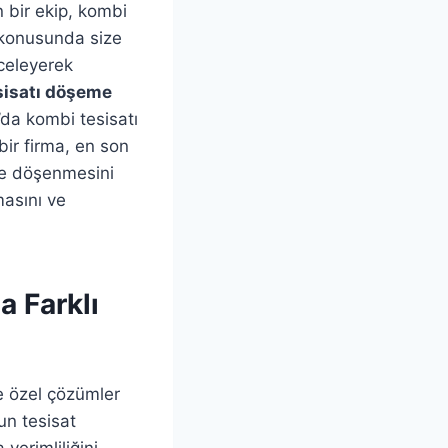
n bir ekip, kombi
 konusunda size
nceleyerek
sisatı döşeme
’da kombi tesisatı
bir firma, en son
lde döşenmesini
masını ve
 Farklı
ye özel çözümler
gun tesisat
verimliliğini