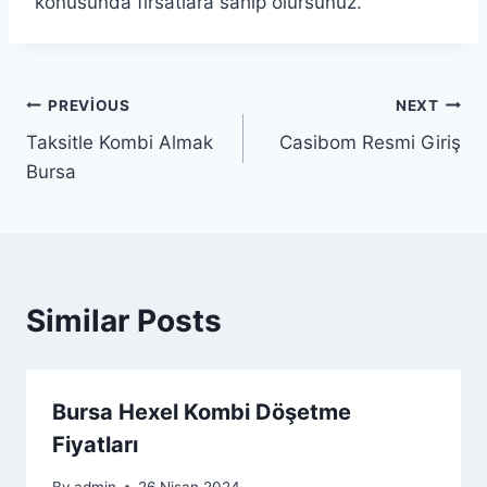
konusunda fırsatlara sahip olursunuz.
Yazı
PREVIOUS
NEXT
Taksitle Kombi Almak
Casibom Resmi Giriş
gezinmesi
Bursa
Similar Posts
Bursa Hexel Kombi Döşetme
Fiyatları
By
admin
26 Nisan 2024