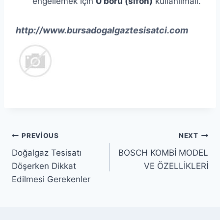
engellemek için
U boru (sifon)
kullanılmalı.
http://www.bursadogalgaztesisatci.com
Yazı
PREVIOUS
NEXT
Doğalgaz Tesisatı
BOSCH KOMBİ MODEL
gezinmesi
Döşerken Dikkat
VE ÖZELLİKLERİ
Edilmesi Gerekenler