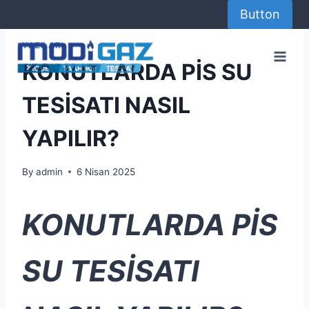
Skip
Button
to
content
YAZILAR
KONUTLARDA PİS SU
TESİSATI NASIL
YAPILIR?
By
admin
6 Nisan 2025
KONUTLARDA PİS
SU TESİSATI