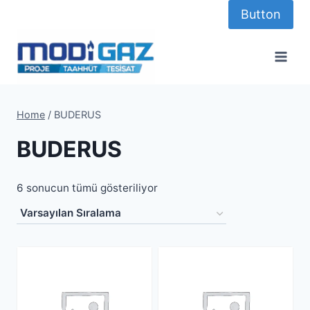
Skip
Button
to
content
Home
/
BUDERUS
BUDERUS
6 sonucun tümü gösteriliyor