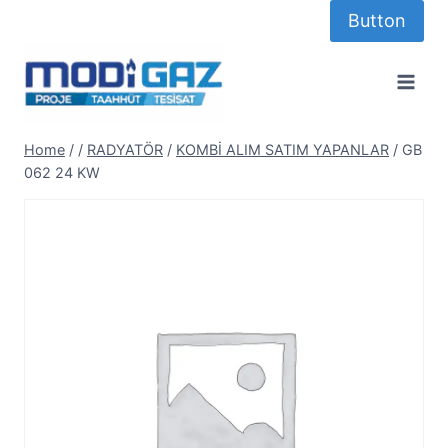
Skip
Button
to
content
Home
/
/
RADYATÖR
/
KOMBİ ALIM SATIM YAPANLAR
/
GB
062 24 KW