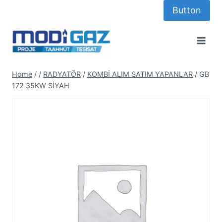
Skip
Button
to
content
Home
/
/
RADYATÖR
/
KOMBİ ALIM SATIM YAPANLAR
/
GB
172 35KW SİYAH