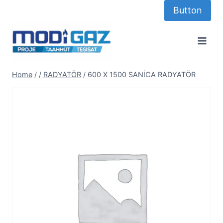
Skip
Button
to
content
Home
/
/
RADYATÖR
/
600 X 1500 SANİCA RADYATÖR