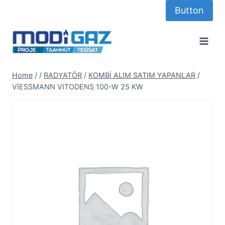
Skip
Button
to
content
Home
/
/
RADYATÖR
/
KOMBİ ALIM SATIM YAPANLAR
/
VİESSMANN VITODENS 100-W 25 KW