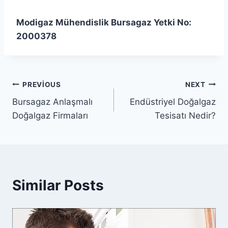
Modigaz Mühendislik Bursagaz Yetki No:
2000378
Yazı
PREVIOUS
NEXT
Bursagaz Anlaşmalı
Endüstriyel Doğalgaz
gezinmesi
Doğalgaz Firmaları
Tesisatı Nedir?
Similar Posts