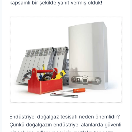
kapsamlı bir şekilde yanıt vermiş olduk!
Endüstriyel doğalgaz tesisatı neden önemlidir?
Çünkü doğalgazın endüstriyel alanlarda güvenli