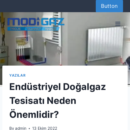
Skip
Button
to
content
YAZILAR
Endüstriyel Doğalgaz
Tesisatı Neden
Önemlidir?
By
admin
13 Ekim 2022